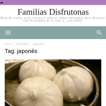
Familias Disfrutonas
Blog de viajes, ocio, cocina y talleres. Ideas divertidas para disfrutar
con los peques de la casa y…¡sin ellos!
Inicio
Etiquetas
Japonés
Tag: japonés