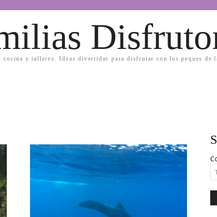
milias Disfruto
, cocina y talleres. Ideas divertidas para disfrutar con los peques de 
S
Co