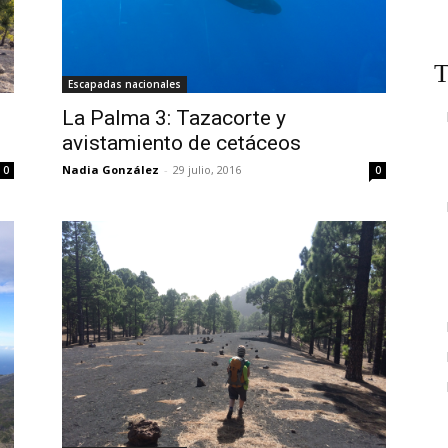
T
Escapadas nacionales
La Palma 3: Tazacorte y
avistamiento de cetáceos
Nadia González
-
29 julio, 2016
0
0