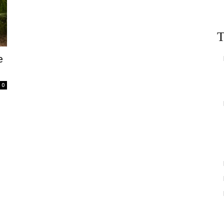
T
e
0