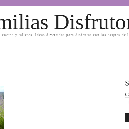
milias Disfruto
, cocina y talleres. Ideas divertidas para disfrutar con los peques de 
S
Co