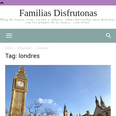
Familias Disfrutonas
Blog de viajes, ocio, cocina y talleres. Ideas divertidas para disfrutar
con los peques de la casa y…¡sin ellos!
Inicio
Etiquetas
Londres
Tag: londres