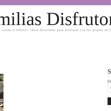
milias Disfruto
, cocina y talleres. Ideas divertidas para disfrutar con los peques de 
S
Co