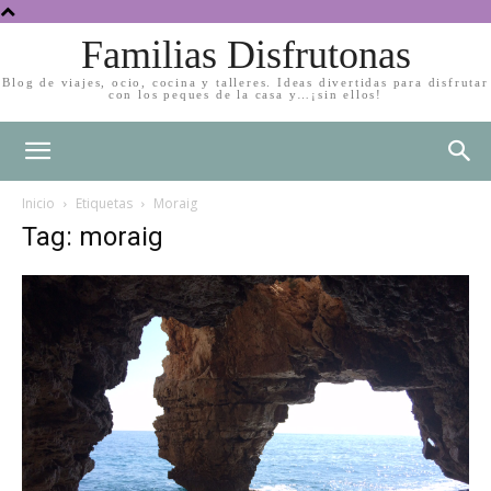
Familias Disfrutonas
Blog de viajes, ocio, cocina y talleres. Ideas divertidas para disfrutar
con los peques de la casa y…¡sin ellos!
Inicio
Etiquetas
Moraig
Tag: moraig