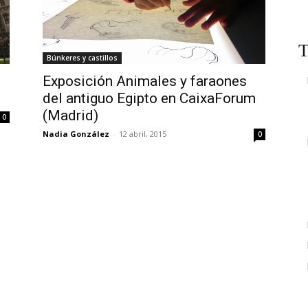
T
Búnkeres y castillos
Exposición Animales y faraones
del antiguo Egipto en CaixaForum
(Madrid)
0
Nadia González
-
12 abril, 2015
0