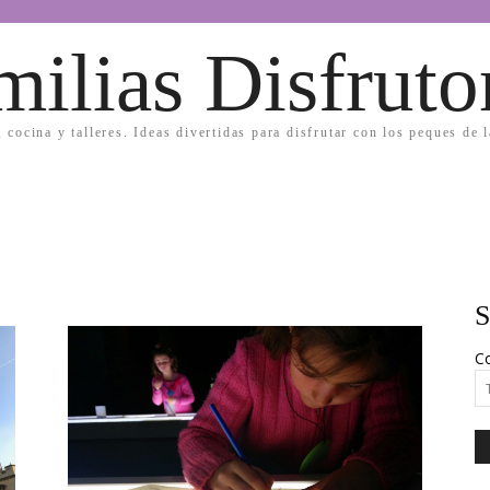
milias Disfruto
, cocina y talleres. Ideas divertidas para disfrutar con los peques de 
S
Co