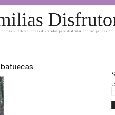
milias Disfruto
, cocina y talleres. Ideas divertidas para disfrutar con los peques de 
s batuecas
S
Co