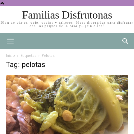
Familias Disfrutonas
Blog de viajes, ocio, cocina y talleres. Ideas divertidas para disfrutar
con los peques de la casa y…¡sin ellos!
Inicio
Etiquetas
Pelotas
Tag: pelotas