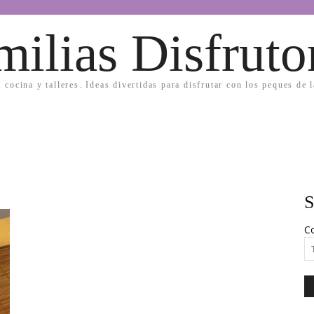
milias Disfruto
, cocina y talleres. Ideas divertidas para disfrutar con los peques de 
S
Co