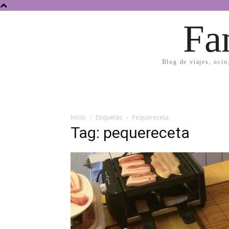
Fa
Blog de viajes, ocio
Inicio
Etiquetas
Pequereceta
Tag: pequereceta