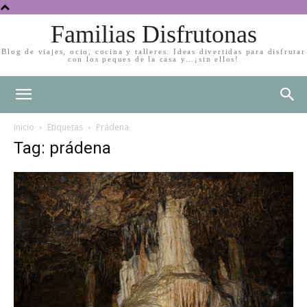
Familias Disfrutonas
Blog de viajes, ocio, cocina y talleres. Ideas divertidas para disfrutar
con los peques de la casa y…¡sin ellos!
Inicio
Etiquetas
Prádena
Tag: prádena