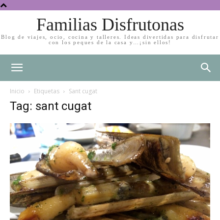
Familias Disfrutonas
Blog de viajes, ocio, cocina y talleres. Ideas divertidas para disfrutar
con los peques de la casa y…¡sin ellos!
Inicio
Etiquetas
Sant cugat
Tag: sant cugat