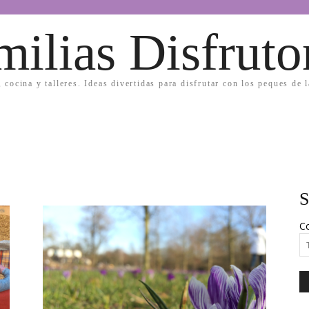
milias Disfruto
, cocina y talleres. Ideas divertidas para disfrutar con los peques de 
S
Co