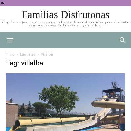
Familias Disfrutonas
Blog de viajes, ocio, cocina y talleres. Ideas divertidas para disfrutar
con los peques de la casa y…¡sin ellos!
Inicio
Etiquetas
Villalba
Tag: villalba