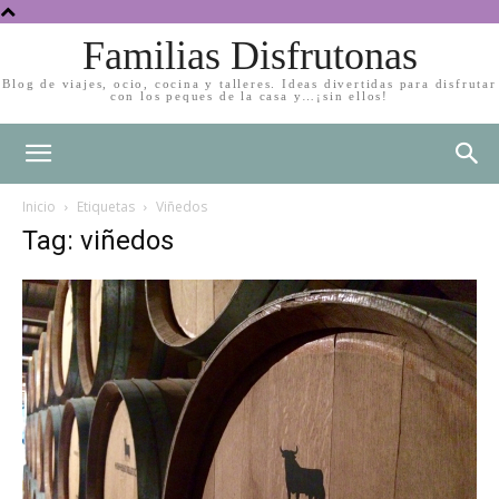
Familias Disfrutonas
Blog de viajes, ocio, cocina y talleres. Ideas divertidas para disfrutar
con los peques de la casa y…¡sin ellos!
Inicio
Etiquetas
Viñedos
Tag: viñedos