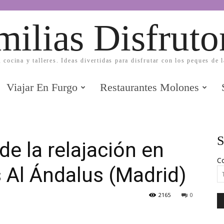
milias Disfruto
, cocina y talleres. Ideas divertidas para disfrutar con los peques de 
Viajar En Furgo
Restaurantes Molones
S
de la relajación en
Co
 Al Ándalus (Madrid)
2165
0