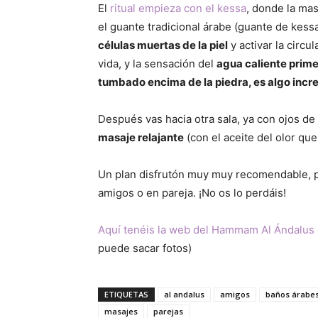
El
ritual empieza con el kessa
, donde la mas
el guante tradicional árabe (guante de kess
células muertas de la piel
y activar la circ
vida, y la sensación del
agua caliente prime
tumbado encima de la piedra, es algo incre
Después vas hacia otra sala, ya con ojos de l
masaje relajante
(con el aceite del olor que
Un plan disfrutón muy muy recomendable, pa
amigos o en pareja. ¡No os lo perdáis!
Aquí tenéis la web del Hammam Al Ándalus 
puede sacar fotos)
ETIQUETAS
al andalus
amigos
baños árabe
masajes
parejas