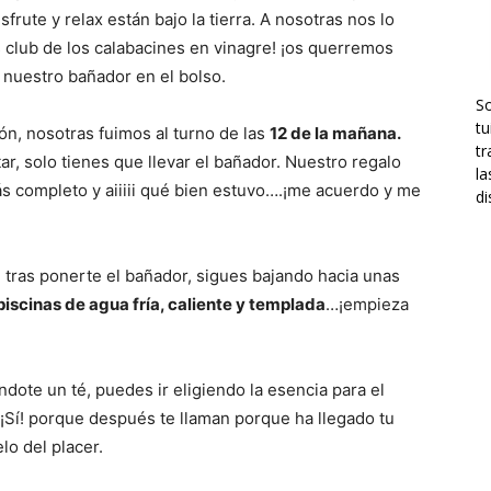
sfrute y relax están bajo la tierra. A nosotras nos lo
 club de los calabacines en vinagre! ¡os querremos
n nuestro bañador en el bolso.
S
tu
ión, nosotras fuimos al turno de las
12 de la mañana.
tr
tar, solo tienes que llevar el bañador. Nuestro regalo
la
ás completo y aiiiii qué bien estuvo….¡me acuerdo y me
di
 tras ponerte el bañador, sigues bajando hacia unas
piscinas de agua fría, caliente y templada
…¡empieza
ote un té, puedes ir eligiendo la esencia para el
¡Sí! porque después te llaman porque ha llegado tu
lo del placer.