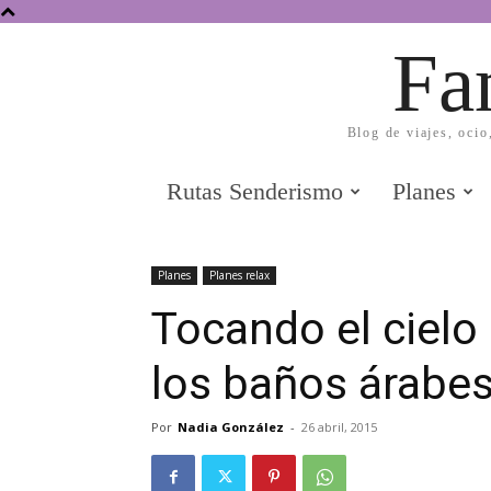
Fa
Blog de viajes, ocio
Rutas Senderismo
Planes
Planes
Planes relax
Tocando el cielo 
los baños árabes
Por
Nadia González
-
26 abril, 2015