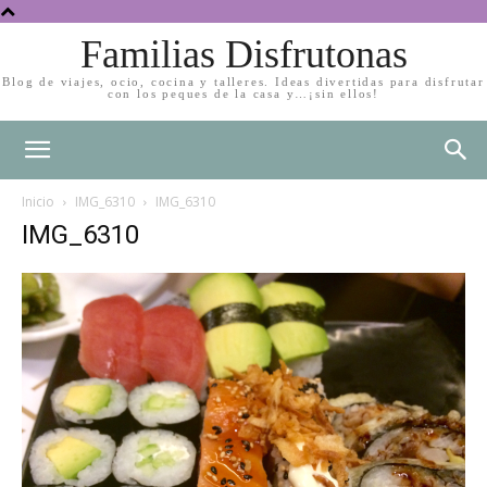
Familias Disfrutonas
Blog de viajes, ocio, cocina y talleres. Ideas divertidas para disfrutar
con los peques de la casa y…¡sin ellos!
Inicio
IMG_6310
IMG_6310
IMG_6310