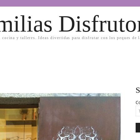
milias Disfruto
, cocina y talleres. Ideas divertidas para disfrutar con los peques de 
S
Co