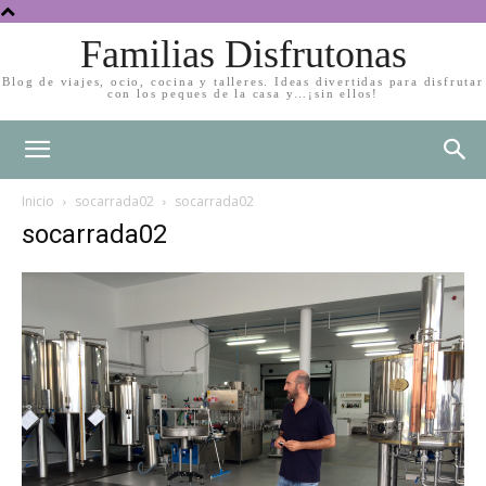
Familias Disfrutonas
Blog de viajes, ocio, cocina y talleres. Ideas divertidas para disfrutar
con los peques de la casa y…¡sin ellos!
Inicio
socarrada02
socarrada02
socarrada02