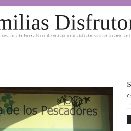
milias Disfruto
, cocina y talleres. Ideas divertidas para disfrutar con los peques de 
S
Co