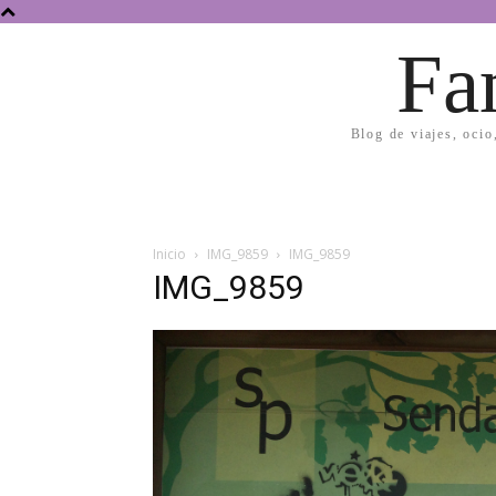
Fa
Blog de viajes, ocio
Inicio
IMG_9859
IMG_9859
IMG_9859