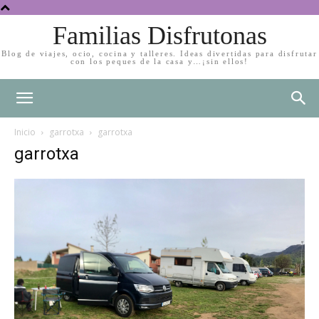
Familias Disfrutonas
Blog de viajes, ocio, cocina y talleres. Ideas divertidas para disfrutar
con los peques de la casa y…¡sin ellos!
Inicio
garrotxa
garrotxa
garrotxa