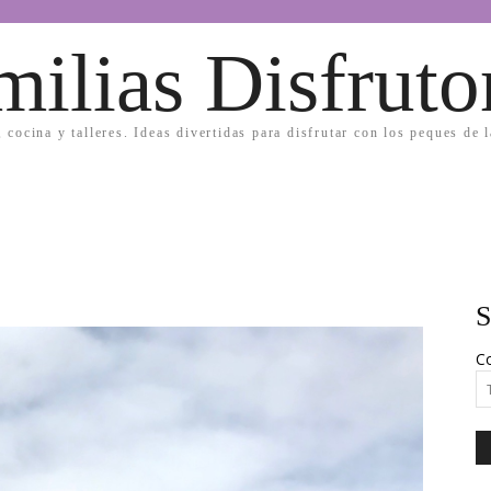
milias Disfruto
, cocina y talleres. Ideas divertidas para disfrutar con los peques de 
S
Co