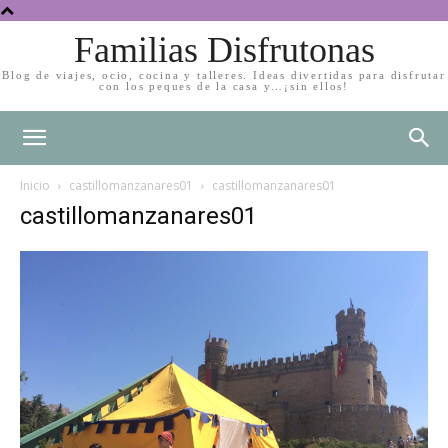
Familias Disfrutonas
Blog de viajes, ocio, cocina y talleres. Ideas divertidas para disfrutar
con los peques de la casa y…¡sin ellos!
Inicio
castillomanzanares01
castillomanzanares01
castillomanzanares01