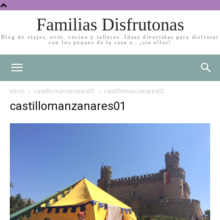
Familias Disfrutonas
Blog de viajes, ocio, cocina y talleres. Ideas divertidas para disfrutar
con los peques de la casa y…¡sin ellos!
Inicio
castillomanzanares01
castillomanzanares01
castillomanzanares01