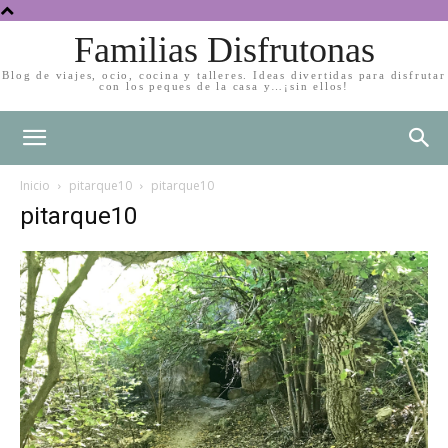
Familias Disfrutonas
Blog de viajes, ocio, cocina y talleres. Ideas divertidas para disfrutar
con los peques de la casa y…¡sin ellos!
Inicio
pitarque10
pitarque10
pitarque10