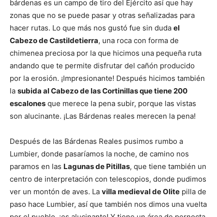
bárdenas es un campo de tiro del Ejército así que hay
zonas que no se puede pasar y otras señalizadas para
hacer rutas. Lo que más nos gustó fue sin duda
el
Cabezo de Castildetierra
, una roca con forma de
chimenea preciosa por la que hicimos una pequeña ruta
andando que te permite disfrutar del cañón producido
por la erosión. ¡Impresionante! Después hicimos también
la
subida al Cabezo de las Cortinillas que tiene 200
escalones
que merece la pena subir, porque las vistas
son alucinante. ¡Las Bárdenas reales merecen la pena!
Después de las Bárdenas Reales pusimos rumbo a
Lumbier, donde pasaríamos la noche, de camino nos
paramos en las
Lagunas de Pitillas
, que tiene también un
centro de interpretación con telescopios, donde pudimos
ver un montón de aves. La
villa medieval de Olite
pilla de
paso hace Lumbier, así que también nos dimos una vuelta
por el pueblo, ¡es alucinante! Y tiene un área de pernocta