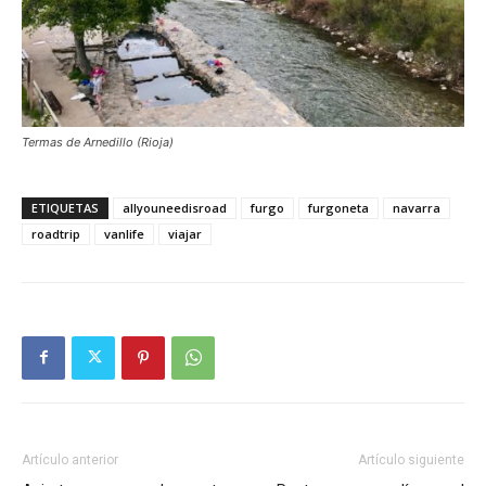
Termas de Arnedillo (Rioja)
ETIQUETAS
allyouneedisroad
furgo
furgoneta
navarra
roadtrip
vanlife
viajar
Artículo anterior
Artículo siguiente