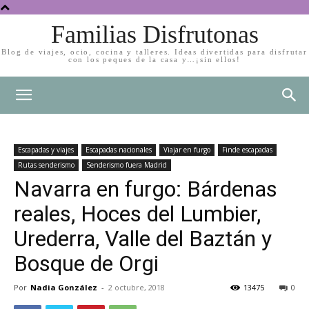
Familias Disfrutonas
Blog de viajes, ocio, cocina y talleres. Ideas divertidas para disfrutar
con los peques de la casa y…¡sin ellos!
Escapadas y viajes
Escapadas nacionales
Viajar en furgo
Finde escapadas
Rutas senderismo
Senderismo fuera Madrid
Navarra en furgo: Bárdenas
reales, Hoces del Lumbier,
Urederra, Valle del Baztán y
Bosque de Orgi
Por
Nadia González
-
2 octubre, 2018
13475
0