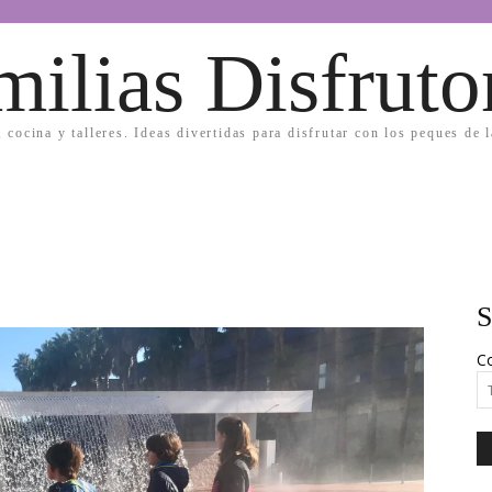
milias Disfruto
, cocina y talleres. Ideas divertidas para disfrutar con los peques de 
S
Co