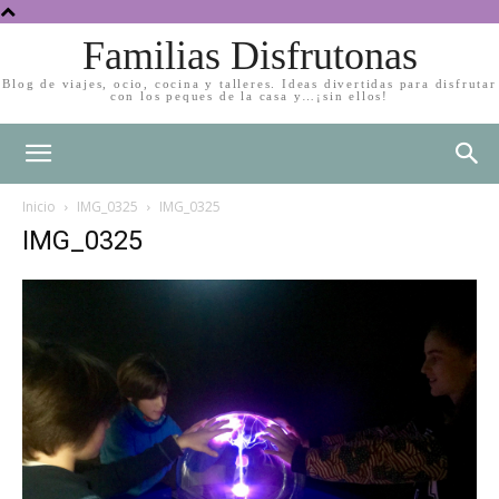
Familias Disfrutonas
Blog de viajes, ocio, cocina y talleres. Ideas divertidas para disfrutar
con los peques de la casa y…¡sin ellos!
Inicio
IMG_0325
IMG_0325
IMG_0325