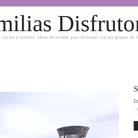
milias Disfruto
, cocina y talleres. Ideas divertidas para disfrutar con los peques de 
S
Co