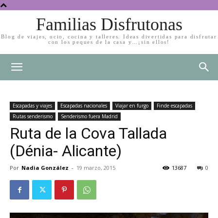
Familias Disfrutonas
Blog de viajes, ocio, cocina y talleres. Ideas divertidas para disfrutar
con los peques de la casa y…¡sin ellos!
Escapadas y viajes
Escapadas nacionales
Viajar en furgo
Finde escapadas
Rutas senderismo
Senderismo fuera Madrid
Ruta de la Cova Tallada
(Dénia- Alicante)
Por
Nadia González
-
19 marzo, 2015
13687
0