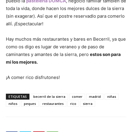
pueblo la
pastelería DOMCA
, negocio familiar también de
toda la vida, donde hacen los mejores dulces de la sierra
(sin exagerar). Así que el postre reservadlo para comerlo
allí. ¡Espectacular!
Hay muchos más restaurantes y bares en Becerril, ya que
como os digo es lugar de veraneo y de paso de
caminantes y amantes de la sierra, pero
estos son para
mi los mejores.
¡A comer rico disfrutones!
ETIQUETAS
becerril de la sierra
comer
madrid
niñas
niños
peques
restaurantes
rico
sierra