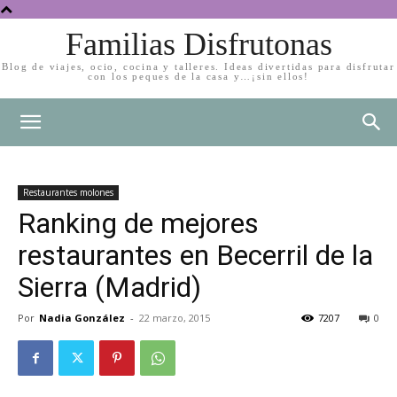
Familias Disfrutonas
Blog de viajes, ocio, cocina y talleres. Ideas divertidas para disfrutar
con los peques de la casa y…¡sin ellos!
Restaurantes molones
Ranking de mejores
restaurantes en Becerril de la
Sierra (Madrid)
Por
Nadia González
-
22 marzo, 2015
7207
0