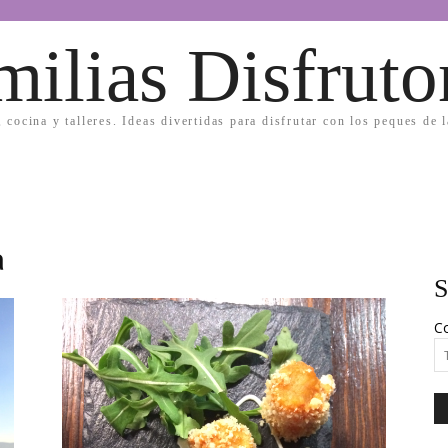
milias Disfruto
, cocina y talleres. Ideas divertidas para disfrutar con los peques de 
a
S
Co