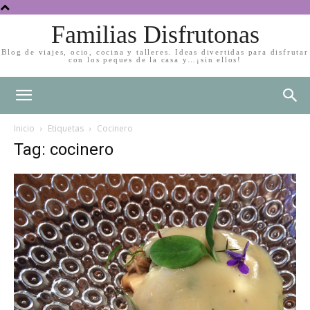
Familias Disfrutonas
Blog de viajes, ocio, cocina y talleres. Ideas divertidas para disfrutar
con los peques de la casa y…¡sin ellos!
Inicio
Etiquetas
Cocinero
Tag: cocinero