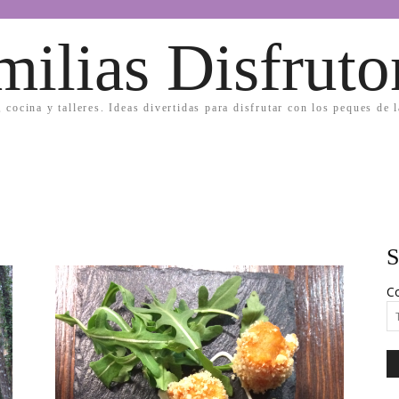
milias Disfruto
, cocina y talleres. Ideas divertidas para disfrutar con los peques de 
S
Co