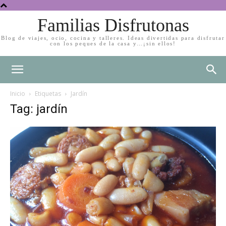
Familias Disfrutonas
Blog de viajes, ocio, cocina y talleres. Ideas divertidas para disfrutar
con los peques de la casa y…¡sin ellos!
Inicio
Etiquetas
Jardín
Tag: jardín