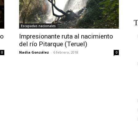
T
Escapadas nacionales
ío
Impresionante ruta al nacimiento
del río Pitarque (Teruel)
Nadia González
-
6 febrero, 2018
0
0