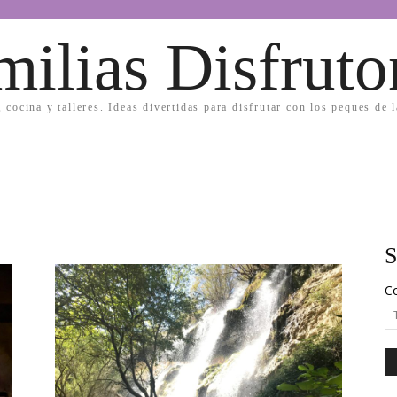
milias Disfruto
, cocina y talleres. Ideas divertidas para disfrutar con los peques de 
S
Co