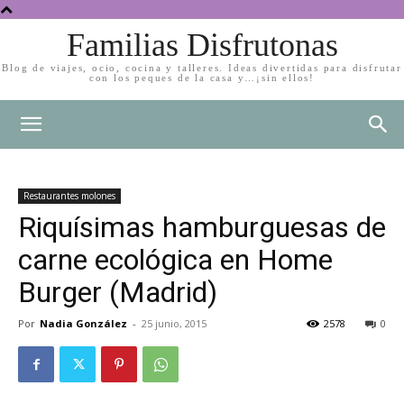
Familias Disfrutonas
Blog de viajes, ocio, cocina y talleres. Ideas divertidas para disfrutar
con los peques de la casa y…¡sin ellos!
Restaurantes molones
Riquísimas hamburguesas de
carne ecológica en Home
Burger (Madrid)
Por
Nadia González
-
25 junio, 2015
2578
0