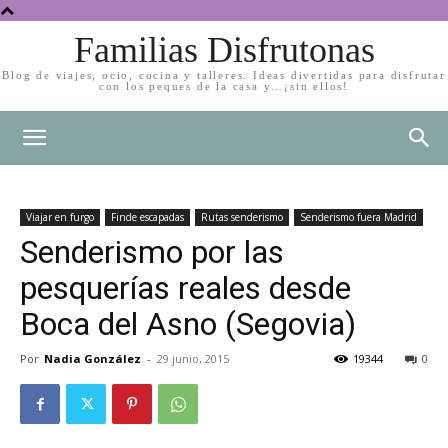
Familias Disfrutonas
Blog de viajes, ocio, cocina y talleres. Ideas divertidas para disfrutar
con los peques de la casa y…¡sin ellos!
Viajar en furgo
Finde escapadas
Rutas senderismo
Senderismo fuera Madrid
Senderismo por las
pesquerías reales desde
Boca del Asno (Segovia)
Por
Nadia González
-
29 junio, 2015
19344
0