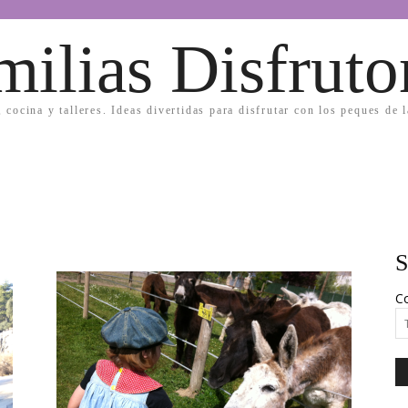
milias Disfruto
, cocina y talleres. Ideas divertidas para disfrutar con los peques de 
S
Co