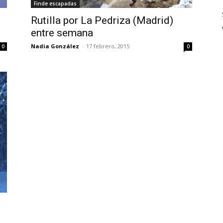
Finde escapadas
Rutilla por La Pedriza (Madrid)
entre semana
Nadia González
-
17 febrero, 2015
0
0