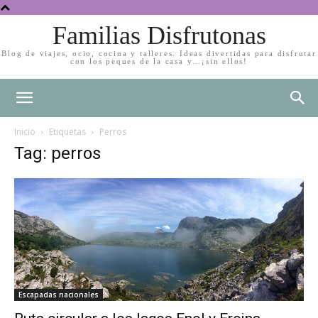
Familias Disfrutonas
Blog de viajes, ocio, cocina y talleres. Ideas divertidas para disfrutar
con los peques de la casa y…¡sin ellos!
Inicio
Etiquetas
Perros
Tag: perros
Escapadas nacionales