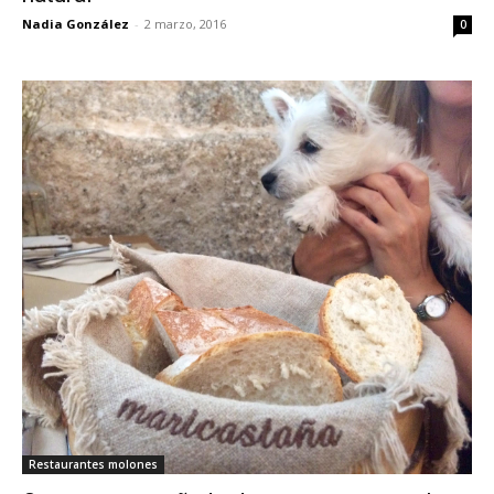
Nadia González
-
2 marzo, 2016
0
Restaurantes molones