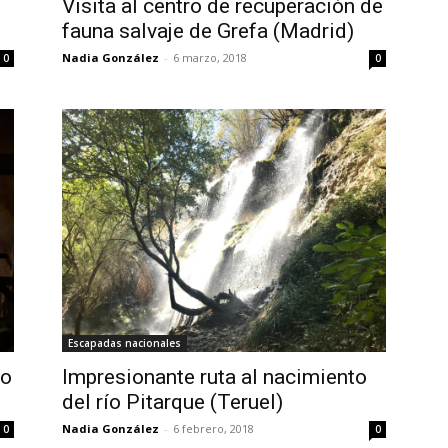
Visita al centro de recuperación de
fauna salvaje de Grefa (Madrid)
Nadia González
-
6 marzo, 2018
0
0
Escapadas nacionales
ío
Impresionante ruta al nacimiento
del río Pitarque (Teruel)
Nadia González
-
6 febrero, 2018
0
0