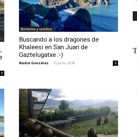
Búnkeres y castillos
Buscando a los dragones de
Khaleesi en San Juan de
,
T
Gaztelugatxe :-)
e
Nadia González
-
15 junio, 2018
0
0