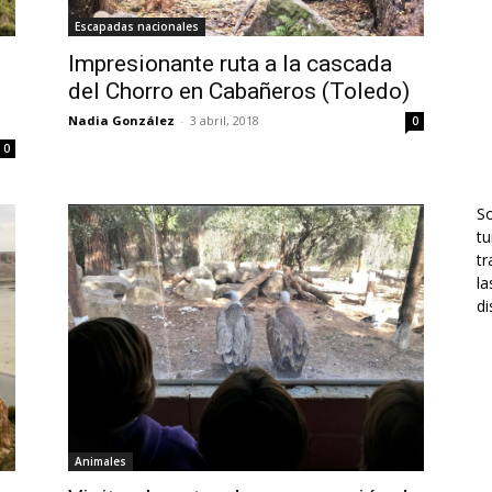
Escapadas nacionales
Impresionante ruta a la cascada
del Chorro en Cabañeros (Toledo)
Nadia González
-
3 abril, 2018
0
0
S
tu
tr
la
di
Animales