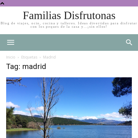
Familias Disfrutonas
Blog de viajes, ocio, cocina y talleres. Ideas divertidas para disfrutar
con los peques de la casa y…¡sin ellos!
Inicio
Etiquetas
Madrid
Tag: madrid