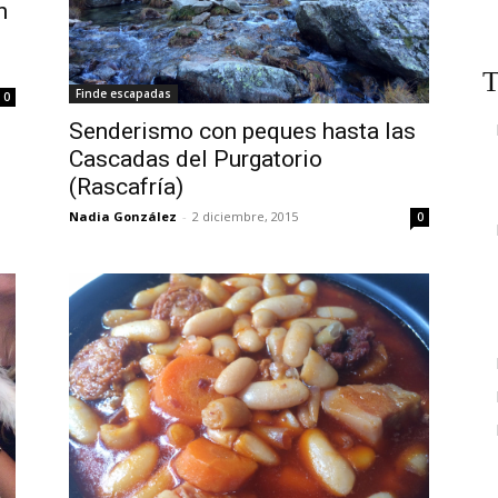
n
T
Finde escapadas
0
Senderismo con peques hasta las
Cascadas del Purgatorio
(Rascafría)
Nadia González
-
2 diciembre, 2015
0