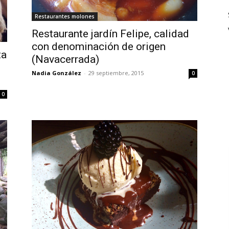
Restaurantes molones
Restaurante jardín Felipe, calidad
con denominación de origen
ta
(Navacerrada)
Nadia González
-
29 septiembre, 2015
0
0