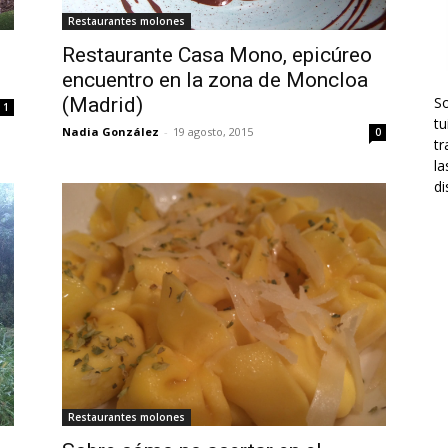
Restaurantes molones
Restaurante Casa Mono, epicúreo
encuentro en la zona de Moncloa
(Madrid)
S
1
tu
Nadia González
-
19 agosto, 2015
0
tr
la
di
Restaurantes molones